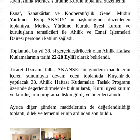
sayılı Ahilik Merkez Yürütme Kurulu toplantısı düzenlendi.
Esnaf, Sanatkârlar ve Kooperatifçilik Genel Müdür
Yardımcısı Eyüp AKSOY' un başkanlığında düzenlenen
toplantıya, Merkez Yürütme Kurulu üyesi kurum ve
kuruluşların temsilcileri ile Ahilik ve Esnaf İşletmeleri
Dairesi personeli katılım sağladı.
Toplantıda bu yıl 38. si gerçekleştirilecek olan Ahilik Haftası
Kutlamalarının tarihi
22-28 Eylül
olarak belirlendi.
Ticaret Uzmanı Talha AKANSEL’in gündem maddelerini
içeren sunumuyla devam eden toplantıda Kırşehir’de
yapılacak 38. Ahilik Haftası Kutlamaları Taslak Programı
üzerinde değerlendirmelerde bulunularak, Kurul üyesi kurum
ve kuruluşların programa ilişkin görüş ve önerileri alındı.
Ayrıca diğer gündem maddelerinin de değerlendirildiği
toplantı, dilek ve temennilerinin ardından son buldu.