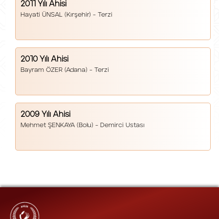
2011 Yılı Ahisi
Hayati ÜNSAL (Kırşehir) - Terzi
2010 Yılı Ahisi
Bayram ÖZER (Adana) - Terzi
2009 Yılı Ahisi
Mehmet ŞENKAYA (Bolu) - Demirci Ustası